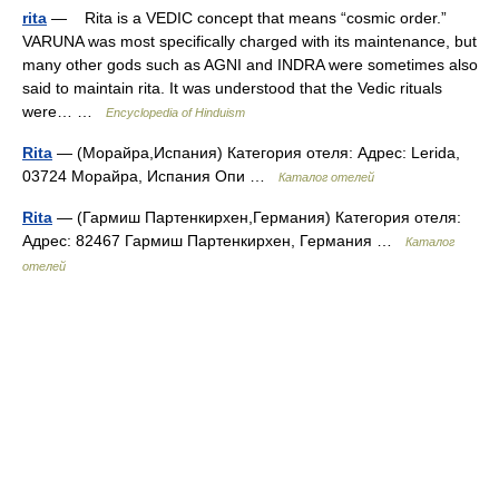
rita
— Rita is a VEDIC concept that means “cosmic order.”
VARUNA was most specifically charged with its maintenance, but
many other gods such as AGNI and INDRA were sometimes also
said to maintain rita. It was understood that the Vedic rituals
were… …
Encyclopedia of Hinduism
Rita
— (Морайра,Испания) Категория отеля: Адрес: Lerida,
03724 Морайра, Испания Опи …
Каталог отелей
Rita
— (Гармиш Партенкирхен,Германия) Категория отеля:
Адрес: 82467 Гармиш Партенкирхен, Германия …
Каталог
отелей