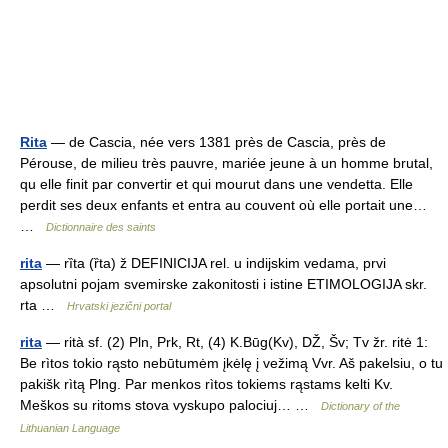
Rita
— de Cascia, née vers 1381 près de Cascia, près de
Pérouse, de milieu très pauvre, mariée jeune à un homme brutal,
qu elle finit par convertir et qui mourut dans une vendetta. Elle
perdit ses deux enfants et entra au couvent où elle portait une…
…
Dictionnaire des saints
rita
— rȉta (ȑta) ž DEFINICIJA rel. u indijskim vedama, prvi
apsolutni pojam svemirske zakonitosti i istine ETIMOLOGIJA skr.
rta …
Hrvatski jezični portal
rita
— rità sf. (2) Pln, Prk, Rt, (4) K.Būg(Kv), DŽ, Šv; Tv žr. ritė 1:
Be rìtos tokio rąsto nebūtumėm įkėlę į vežimą Vvr. Aš pakelsiu, o tu
pakišk rìtą Plng. Par menkos rìtos tokiems rąstams kelti Kv.
Meškos su ritoms stova vyskupo palociuj… …
Dictionary of the
Lithuanian Language