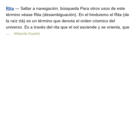
Rita
— Saltar a navegación, búsqueda Para otros usos de este
término véase Rita (desambiguación). En el hinduismo el Rita (de
la raíz ṛtá) es un término que denota el orden cósmico del
universo. Es a través del rita que el sol asciende y se orienta, que
…
Wikipedia Español